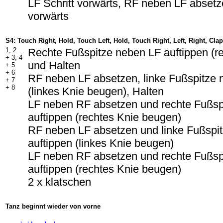
LF Schritt vorwärts, RF neben LF absetze
vorwärts
S4: Touch Right, Hold, Touch Left, Hold, Touch Right, Left, Right, Cla
1, 2
Rechte Fußspitze neben LF auftippen (r
+ 3, 4
und Halten
+ 5
+ 6
RF neben LF absetzen, linke Fußspitze 
+ 7
+ 8
(linkes Knie beugen), Halten
LF neben RF absetzen und rechte Fußsp
auftippen (rechtes Knie beugen)
RF neben LF absetzen und linke Fußspi
auftippen (linkes Knie beugen)
LF neben RF absetzen und rechte Fußsp
auftippen (rechtes Knie beugen)
2 x klatschen
Tanz beginnt wieder von vorne
-