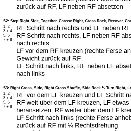
zurück auf RF, LF neben RF absetzen
S2: Step Right Side, Together, Chasse Right, Cross Rock, Recover, Ch
1, 2
RF Schritt nach rechts und LF neben R
3 + 4
RF Schritt nach rechts, LF neben RF abs
5, 6
7 + 8
nach rechts
LF vor dem RF kreuzen (rechte Ferse a
Gewicht zurück auf RF
LF Schritt nach links, RF neben LF abset
nach links
S3: Right Cross, Side, Right Cross Shuffle, Side Rock ¼ Turn Right, Le
1, 2
RF vor dem LF kreuzen und LF Schritt n
3 + 4
RF weit über dem LF kreuzen, LF etwa
5, 6
7 + 8
heransetzen, RF weiter über dem LF kr
LF Schritt nach links (rechte Ferse anh
zurück auf RF mit ¼ Rechtsdrehung