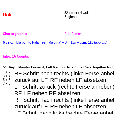
32 count / 4-wall
Hola
Beginner
Choreographie:
Rob Fowler
Music:
Hola by Flo Rida (feat: Maluma) – 3m 12s – bpm: 112 (approx.)
Intro: 16 Counts.
S1: Right Mambo Forward, Left Mambo Back, Side Rock Together Right
1 + 2
RF Schritt nach rechts (linke Ferse anh
3 + 4
zurück auf LF, RF neben LF absetzen
5 + 6
7 + 8
LF Schritt zurück (rechte Ferse anheben)
RF, LF neben RF absetzen
RF Schritt nach rechts (linke Ferse anh
zurück auf LF, RF neben LF absetzen
LF Schritt nach links (rechte Ferse anhe