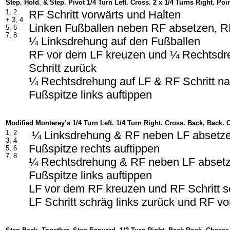
Step. Hold. & Step. Pivot 1/4 Turn Left. Cross. 2 x 1/4 Turns Right. Poi
1, 2
RF Schritt vorwärts und Halten
+ 3, 4
Linken Fußballen neben RF absetzen, RF
5, 6
7, 8
¼ Linksdrehung auf den Fußballen
RF vor dem LF kreuzen und ¼ Rechtsdr
Schritt zurück
¼ Rechtsdrehung auf LF & RF Schritt na
Fußspitze links auftippen
Modified Monterey’s 1/4 Turn Left. 1/4 Turn Right. Cross. Back. Back. 
1, 2
¼ Linksdrehung & RF neben LF absetze
3, 4
Fußspitze rechts auftippen
5, 6
7, 8
¼ Rechtsdrehung & RF neben LF absetz
Fußspitze links auftippen
LF vor dem RF kreuzen und RF Schritt s
LF Schritt schräg links zurück und RF v