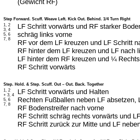
(Gewicht RF)
Step Forward. Scuff. Weave Left. Kick Out. Behind. 1/4 Turn Right
1, 2
LF Schritt vorwärts und RF starker Boden
3, 4
schräg links vorne
5, 6
7, 8
RF vor dem LF kreuzen und LF Schritt na
RF hinter dem LF kreuzen und LF nach l
LF hinter dem RF kreuzen und ¼ Rechts
RF Schritt vorwärts
Step. Hold. & Step. Scuff. Out – Out. Back. Together
1, 2
LF Schritt vorwärts und Halten
+ 3, 4
Rechten Fußballen neben LF absetzen, L
5, 6
7, 8
RF Bodenstreifer nach vorne
RF Schritt schräg rechts vorwärts und LF
RF Schritt zurück zur Mitte und LF neb