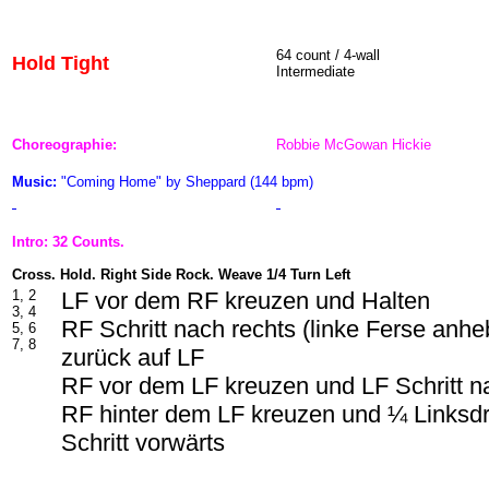
64 count / 4-wall
Hold Tight
Intermediate
Choreographie:
Robbie McGowan Hickie
Music:
"Coming Home" by Sheppard (144 bpm)
Intro: 32 Counts.
Cross. Hold. Right Side Rock. Weave 1/4 Turn Left
1, 2
LF vor dem RF kreuzen und Halten
3, 4
RF Schritt nach rechts (linke Ferse anh
5, 6
7, 8
zurück auf LF
RF vor dem LF kreuzen und LF Schritt na
RF hinter dem LF kreuzen und ¼ Linksd
Schritt vorwärts