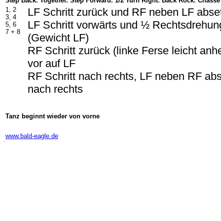
Step Back. Together. Step Forward. 1/2 Turn Right. Back Rock. Chasse
1, 2
LF Schritt zurück und RF neben LF abse
3, 4
LF Schritt vorwärts und ½ Rechtsdrehun
5, 6
7 + 8
(Gewicht LF)
RF Schritt zurück (linke Ferse leicht an
vor auf LF
RF Schritt nach rechts, LF neben RF abs
nach rechts
Tanz beginnt wieder von vorne
-
www.bald-eagle.de