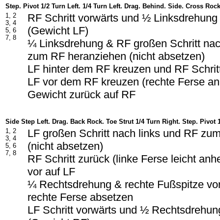
Step. Pivot 1/2 Turn Left. 1/4 Turn Left. Drag. Behind. Side. Cross Roc
1, 2
RF Schritt vorwärts und ½ Linksdrehung
3, 4
(Gewicht LF)
5, 6
7, 8
¼ Linksdrehung & RF großen Schritt nac
zum RF heranziehen (nicht absetzen)
LF hinter dem RF kreuzen und RF Schrit
LF vor dem RF kreuzen (rechte Ferse a
Gewicht zurück auf RF
Side Step Left. Drag. Back Rock. Toe Strut 1/4 Turn Right. Step. Pivot 
1, 2
LF großen Schritt nach links und RF zu
3, 4
(nicht absetzen)
5, 6
7, 8
RF Schritt zurück (linke Ferse leicht an
vor auf LF
¼ Rechtsdrehung & rechte Fußspitze vo
rechte Ferse absetzen
LF Schritt vorwärts und ½ Rechtsdrehun