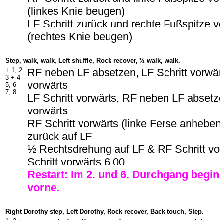
(linkes Knie beugen)
LF Schritt zurück und rechte Fußspitze v
(rechtes Knie beugen)
Step, walk, walk, Left shuffle, Rock recover, ½ walk, walk.
+ 1, 2
RF neben LF absetzen, LF Schritt vorwär
3 + 4
vorwärts
5, 6
7, 8
LF Schritt vorwärts, RF neben LF absetze
vorwärts
RF Schritt vorwärts (linke Ferse anhebe
zurück auf LF
½ Rechtsdrehung auf LF & RF Schritt vo
Schritt vorwärts 6.00
Restart: Im 2. und 6. Durchgang begin
vorne.
Right Dorothy step, Left Dorothy, Rock recover, Back touch, Step.