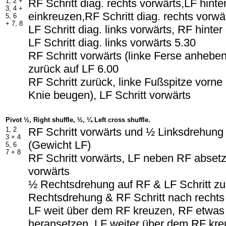
1, 2 +
RF Schritt diag. rechts vorwärts,LF hint
3, 4 +
einkreuzen,RF Schritt diag. rechts vorwä
5, 6
+ 7, 8
LF Schritt diag. links vorwärts, RF hinte
LF Schritt diag. links vorwärts 5.30
RF Schritt vorwärts (linke Ferse anhebe
zurück auf LF 6.00
RF Schritt zurück, linke Fußspitze vorne 
Knie beugen), LF Schritt vorwärts
Pivot ½, Right shuffle, ½, ¼ Left cross shuffle.
1, 2
RF Schritt vorwärts und ½ Linksdrehung
3 + 4
(Gewicht LF)
5, 6
7 + 8
RF Schritt vorwärts, LF neben RF absetz
vorwärts
½ Rechtsdrehung auf RF & LF Schritt z
Rechtsdrehung & RF Schritt nach recht
LF weit über dem RF kreuzen, RF etwa
heransetzen, LF weiter über dem RF kr