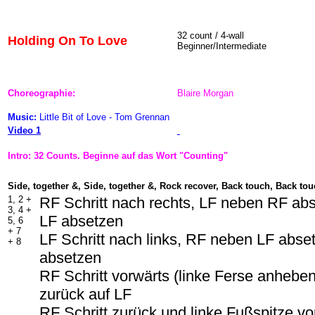
32 count / 4-wall
Holding On To Love
Beginner/Intermediate
Choreographie:
Blaire Morgan
Music:
Little Bit of Love - Tom Grennan
Video 1
Intro: 32 Counts. Beginne auf das Wort "Counting"
Side, together &, Side, together &, Rock recover, Back touch, Back tou
1, 2 +
RF Schritt nach rechts, LF neben RF ab
3, 4 +
LF absetzen
5, 6
+ 7
LF Schritt nach links, RF neben LF abs
+ 8
absetzen
RF Schritt vorwärts (linke Ferse anhebe
zurück auf LF
RF Schritt zurück und linke Fußspitze vo