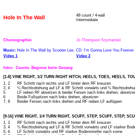
48 count / 4-wall
Hole In The Wall
Intermediate
Choreographie:
Jo Thompson Szymanski
Music:
Hole In The Wall by Scooter Lee. CD: I’m Gonna Love You Forever
Video 1
Video 2
Intro: Counts. Beginne beim Gesang
[1-8] VINE RIGHT, 1/2 TURN RIGHT HITCH, HEELS, TOES, HEELS, TO
1, 2
RF Schritt nach rechts und LF hinter dem RF kreuzen
3, 4
¼ Rechtsdrehung auf LF & RF Schritt vorwärts und ¼ Rechtsdrehu
5
LF neben RF absetzen & beider Fersen nach links drehen, absetze
6
Beide Fußspitzen nach links drehen, absetzen
7, 8
Beider Fersen nach links drehen und RF neben LF auftippen
[9-16] VINE RIGHT, 1/4 TURN RIGHT, SCUFF, STEP, SCUFF, STEP, SC
1, 2
RF Schritt nach rechts und LF hinter dem RF kreuzen
3, 4
¼ Rechtsdrehung auf LF & RF Schritt vorwärts und LF starker Bode
5, 6
LF Schritt vorwärts und RF starker Bodenstreifer nach vorne