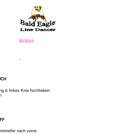
05/2014
UCH
ng & linkes Knie hochheben
n
UFF
nstreifer nach vorne