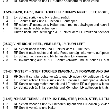
7, 8
RF Schritt vorwärts und LF starker Bodenstreifer nach vorne
[17-24] BACK, BACK, BACK, TOUCH, HIP BUMPS RIGHT, LEFT, RIGHT
1, 2
LF Schritt zurück und RF Schritt zurück
3, 4
LF Schritt zurück und RF neben LF auftippen
5, 6
RF neben LF absetzen & Hüften nach rechts schwingen und nach l
7
Hüften nach rechts schwingen
8
Hüften nach links schwingen & RF hinter dem LF kreuzend hochsch
[25-32] VINE RIGHT, HEEL, VINE LEFT, 1/4 TURN LEFT
1, 2
RF Schritt nach rechts und LF hinter dem RF kreuzen
3, 4
RF Schritt nach rechts und linke Ferse schräg links vorne auftippen
5, 6
LF Schritt nach links und RF hinter dem LF kreuzen
7, 8
¼ Linksdrehung auf RF & LF Schritt vorwärts und RF neben LF auf
[33-40] “K-STEP” – STEP TOUCHES DIAGONALLY FORWARD AND BA
1, 2
RF Schritt schräg rechts vorwärts und LF neben RF auftippen & kl
3, 4
LF Schritt schräg links zurück und RF neben LF auftippen & klatsc
5, 6
RF Schritt schräg rechts zurück und LF neben RF auftippen & klat
7, 8
LF Schritt schräg links vorwärts und RF neben LF auftippen & klat
[41-48] “CHASE TURNS” - STEP, 1/2 TURN, STEP, HOLD, STEP, 1/4 
1, 2
RF Schritt vorwärts und ½ Linksdrehung auf den Fußballen (Gewich
3, 4
RF Schritt vorwärts und Halten