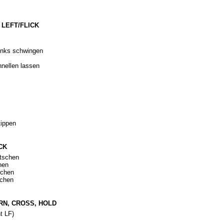
, LEFT/FLICK
inks schwingen
nellen lassen
tippen
CK
atschen
hen
schen
schen
TURN, CROSS, HOLD
t LF)