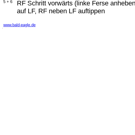
5 + 6
RF Schritt vorwärts (linke Ferse anhebe
auf LF, RF neben LF auftippen
-
www.bald-eagle.de