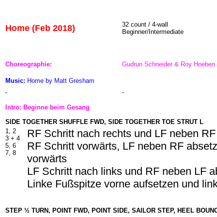
32 count / 4-wall
Home (Feb 2018)
Beginner/Intermediate
Choreographie:
Gudrun Schneider & Roy Hoeben
Music:
Home by Matt Gresham
Intro: Beginne beim Gesang
SIDE TOGETHER SHUFFLE FWD, SIDE TOGETHER TOE STRUT L
1, 2
RF Schritt nach rechts und LF neben RF
3 + 4
RF Schritt vorwärts, LF neben RF absetz
5, 6
7, 8
vorwärts
LF Schritt nach links und RF neben LF 
Linke Fußspitze vorne aufsetzen und lin
STEP ½ TURN, POINT FWD, POINT SIDE, SAILOR STEP, HEEL BOUN