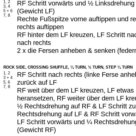
1, 2
RF Schritt vorwärts und ½ Linksdrehung
3, 4
(Gewicht LF)
5 + 6
7, 8
Rechte Fußspitze vorne auftippen und r
rechts auftippen
RF hinter dem LF kreuzen, LF Schritt nac
nach rechts
2 x die Fersen anheben & senken (feder
ROCK SIDE, CROSSING SHUFFLE, ¼ TURN, ½ TURN, STEP ¼ TURN
1, 2
RF Schritt nach rechts (linke Ferse anh
3 + 4
zurück auf LF
5, 6
7, 8
RF weit über dem LF kreuzen, LF etwa
heransetzen, RF weiter über dem LF kr
½ Rechtsdrehung auf RF & LF Schritt z
Rechtsdrehung auf LF & RF Schritt vorw
LF Schritt vorwärts und ¼ Rechtsdrehun
(Gewicht RF)