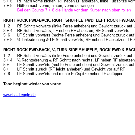
5 + 6
RF nach vorne kicken, RF neben LF absetzen, linke Fußspitze vorn
7 + 8
Hüften nach vorne, hinten, vorne schwingen
Bei den Counts 7 + 8 die Hände vor dem Kürper nach oben rollen
RIGHT ROCK FWD-BACK, RIGHT SHUFFLE FWD, LEFT ROCK FWD-BA
1, 2
RF Schritt vorwärts (linke Ferse anheben) und Gewicht zurück auf 
3 + 4
RF Schritt vorwärts, LF neben RF absetzen, RF Schritt vorwärts
5, 6
LF Schritt vorwärts (rechte Ferse anheben) und Gewicht zurück au
7 + 8
½ Linksdrehung & LF Schritt vorwärts, RF neben LF absetzen, LF S
RIGHT ROCK FWD-BACK, ¼ TURN SIDE SHUFFLE, ROCK FWD & BACK
1, 2
RF Schritt vorwärts (linke Ferse anheben) und Gewicht zurück auf 
3 + 4
¼ Rechtsdrehung & RF Schritt nach rechts, LF neben RF absetzen,
5 +
LF Schritt vorwärts (rechte Ferse anheben) und Gewicht zurück au
6 +
LF Schritt zurück (RF leicht anheben) und Gewicht vor auf RF
7, 8
LF Schritt vorwärts und rechte Fußspitze neben LF auftippen
Tanz beginnt wieder von vorne
-
www.bald-eagle.de