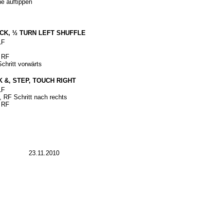
e auftippen
CK, ½ TURN LEFT SHUFFLE
LF
f RF
chritt vorwärts
 &, STEP, TOUCH RIGHT
LF
 RF Schritt nach rechts
f RF
23.11.2010