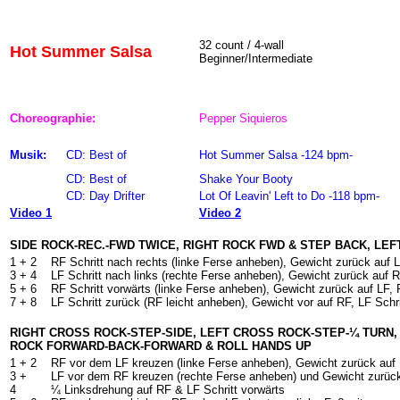
32 count / 4-wall
Hot Summer Salsa
Beginner/Intermediate
Choreographie:
Pepper Siquieros
Musik:
CD: Best of
Hot Summer Salsa -124 bpm-
CD: Best of
Shake Your Booty
CD: Day Drifter
Lot Of Leavin' Left to Do -118 bpm-
Video 1
Video 2
SIDE ROCK-REC.-FWD TWICE, RIGHT ROCK FWD & STEP BACK, LE
1 + 2
RF Schritt nach rechts (linke Ferse anheben), Gewicht zurück auf L
3 + 4
LF Schritt nach links (rechte Ferse anheben), Gewicht zurück auf R
5 + 6
RF Schritt vorwärts (linke Ferse anheben), Gewicht zurück auf LF, 
7 + 8
LF Schritt zurück (RF leicht anheben), Gewicht vor auf RF, LF Schri
RIGHT CROSS ROCK-STEP-SIDE, LEFT CROSS ROCK-STEP-¼ TURN, 
ROCK FORWARD-BACK-FORWARD & ROLL HANDS UP
1 + 2
RF vor dem LF kreuzen (linke Ferse anheben), Gewicht zurück auf 
3 +
LF vor dem RF kreuzen (rechte Ferse anheben) und Gewicht zurüc
4
¼ Linksdrehung auf RF & LF Schritt vorwärts