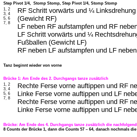
Step Pivot 1/4, Stomp Stomp, Step Pivot 1/4, Stomp Stomp
1, 2
RF Schritt vorwärts und ¼ Linksdrehung
3, 4
(Gewicht RF)
5, 6
7, 8
LF neben RF aufstampfen und RF neben
LF Schritt vorwärts und ¼ Rechtsdrehun
Fußballen (Gewicht LF)
RF neben LF aufstampfen und LF neben
Tanz beginnt wieder von vorne
Brücke 1: Am Ende des 2. Durchgangs tanze zusätzlich
1, 2
Rechte Ferse vorne auftippen und RF n
3, 4
Linke Ferse vorne auftippen und LF ne
5, 6
7, 8
Rechte Ferse vorne auftippen und RF n
Linke Ferse vorne auftippen und LF ne
Brücke: Am Ende des 4. Durchgangs tanze zusätzlich die nachfolgend
8 Counts der Brücke 1, dann die Counts 57 – 64, danach nochmals die
-