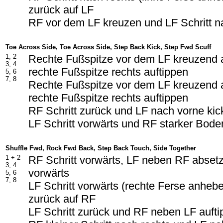
zurück auf LF
RF vor dem LF kreuzen und LF Schritt na
Toe Across Side, Toe Across Side, Step Back Kick, Step Fwd Scuff
1, 2
Rechte Fußspitze vor dem LF kreuzend 
3, 4
rechte Fußspitze rechts auftippen
5, 6
7, 8
Rechte Fußspitze vor dem LF kreuzend 
rechte Fußspitze rechts auftippen
RF Schritt zurück und LF nach vorne kic
LF Schritt vorwärts und RF starker Bode
Shuffle Fwd, Rock Fwd Back, Step Back Touch, Side Together
1 + 2
RF Schritt vorwärts, LF neben RF absetz
3, 4
vorwärts
5, 6
7, 8
LF Schritt vorwärts (rechte Ferse anheb
zurück auf RF
LF Schritt zurück und RF neben LF auft