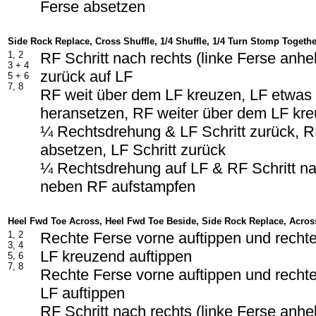
Ferse absetzen
Side Rock Replace, Cross Shuffle, 1/4 Shuffle, 1/4 Turn Stomp Togethe
1, 2
RF Schritt nach rechts (linke Ferse anh
3 + 4
zurück auf LF
5 + 6
7, 8
RF weit über dem LF kreuzen, LF etwa
heransetzen, RF weiter über dem LF kr
¼ Rechtsdrehung & LF Schritt zurück, 
absetzen, LF Schritt zurück
¼ Rechtsdrehung auf LF & RF Schritt na
neben RF aufstampfen
Heel Fwd Toe Across, Heel Fwd Toe Beside, Side Rock Replace, Acros
1, 2
Rechte Ferse vorne auftippen und recht
3, 4
LF kreuzend auftippen
5, 6
7, 8
Rechte Ferse vorne auftippen und recht
LF auftippen
RF Schritt nach rechts (linke Ferse anh