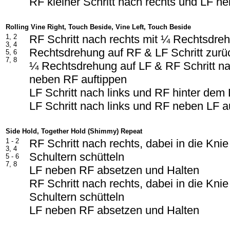
RF kleiner Schritt nach rechts und LF 
Rolling Vine Right, Touch Beside, Vine Left, Touch Beside
1, 2
RF Schritt nach rechts mit ¼ Rechtsdre
3, 4
Rechtsdrehung auf RF & LF Schritt zurü
5, 6
7, 8
¼ Rechtsdrehung auf LF & RF Schritt na
neben RF auftippen
LF Schritt nach links und RF hinter dem
LF Schritt nach links und RF neben LF a
Side Hold, Together Hold (Shimmy) Repeat
1 - 2
RF Schritt nach rechts, dabei in die Kni
3, 4
Schultern schütteln
5 - 6
7, 8
LF neben RF absetzen und Halten
RF Schritt nach rechts, dabei in die Kni
Schultern schütteln
LF neben RF absetzen und Halten