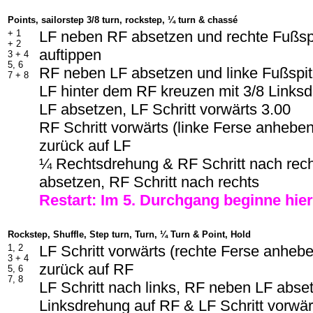
Points, sailorstep 3/8 turn, rockstep, ¼ turn & chassé
+ 1
LF neben RF absetzen und rechte Fußspi
+ 2
auftippen
3 + 4
5, 6
RF neben LF absetzen und linke Fußspitz
7 + 8
LF hinter dem RF kreuzen mit 3/8 Links
LF absetzen, LF Schritt vorwärts 3.00
RF Schritt vorwärts (linke Ferse anhebe
zurück auf LF
¼ Rechtsdrehung & RF Schritt nach rec
absetzen, RF Schritt nach rechts
Restart: Im
5
. Durchgang beginne hier
Rockstep, Shuffle, Step turn, Turn, ¼ Turn & Point, Hold
1, 2
LF Schritt vorwärts (rechte Ferse anheb
3 + 4
zurück auf RF
5, 6
7, 8
LF Schritt nach links, RF neben LF abse
Linksdrehung auf RF & LF Schritt vorwär