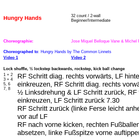
32 count / 2-wall
Hungry Hands
Beginner/Intermediate
Choreographie:
Jose Miquel Belloque Vane & Michel P
Choreographed to
: Hungry Hands by The Common Linnets
Video 1
Video 2
Lock shuffle, ½ lockstep backwards, rockstep, kick ball change
1 + 2
RF Schritt diag. rechts vorwärts, LF hin
3 + 4
einkreuzen, RF Schritt diag. rechts vorw
5, 6
7, 8
½ Linksdrehung & LF Schritt zurück, RF
einkreuzen, LF Schritt zurück 7.30
RF Schritt zurück (linke Ferse leicht an
vor auf LF
RF nach vorne kicken, rechten Fußballe
absetzen, linke Fußspitze vorne auftippe