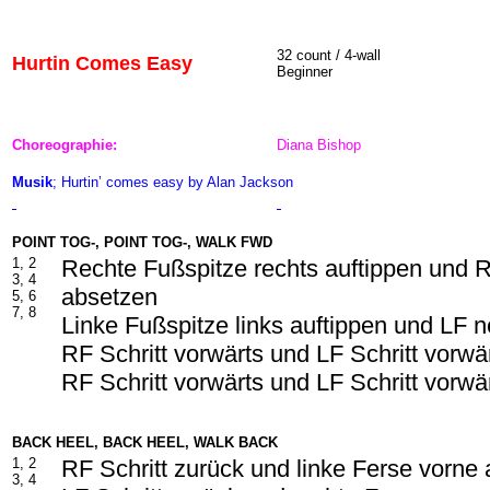
32 count / 4-wall
Hurtin Comes Easy
Beginner
Choreographie:
Diana Bishop
Musik
; Hurtin’ comes easy by Alan Jackson
POINT TOG-, POINT TOG-, WALK FWD
1, 2
Rechte Fußspitze rechts auftippen und 
3, 4
absetzen
5, 6
7, 8
Linke Fußspitze links auftippen und LF
RF Schritt vorwärts und LF Schritt vorwä
RF Schritt vorwärts und LF Schritt vorwä
BACK HEEL, BACK HEEL, WALK BACK
1, 2
RF Schritt zurück und linke Ferse vorne 
3, 4