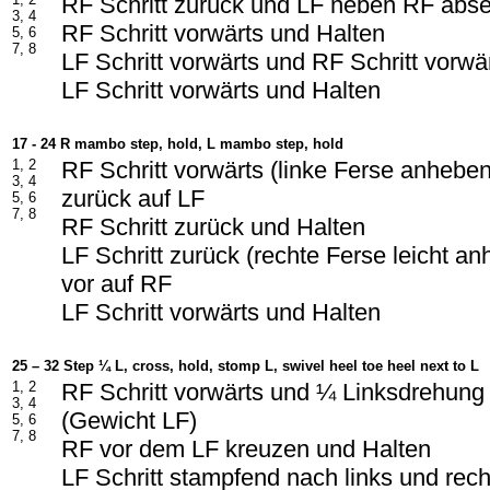
RF Schritt zurück und LF neben RF abs
3, 4
RF Schritt vorwärts und Halten
5, 6
7, 8
LF Schritt vorwärts und RF Schritt vorwä
LF Schritt vorwärts und Halten
17 - 24 R mambo step, hold, L mambo step, hold
1, 2
RF Schritt vorwärts (linke Ferse anhebe
3, 4
zurück auf LF
5, 6
7, 8
RF Schritt zurück und Halten
LF Schritt zurück (rechte Ferse leicht a
vor auf RF
LF Schritt vorwärts und Halten
25 – 32 Step ¼ L, cross, hold, stomp L, swivel heel toe heel next to L
1, 2
RF Schritt vorwärts und ¼ Linksdrehung
3, 4
(Gewicht LF)
5, 6
7, 8
RF vor dem LF kreuzen und Halten
LF Schritt stampfend nach links und rec