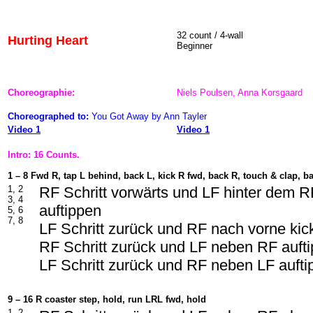
32 count / 4-wall
Hurting Heart
Beginner
Choreographie:
Niels Poulsen, Anna Korsgaard
Choreographed to:
You Got Away by Ann Tayler
Video 1
Video 1
Intro: 16 Counts.
1 – 8 Fwd R, tap L behind, back L, kick R fwd, back R, touch & clap, b
1, 2
RF Schritt vorwärts und LF hinter dem 
3, 4
auftippen
5, 6
7, 8
LF Schritt zurück und RF nach vorne kic
RF Schritt zurück und LF neben RF auft
LF Schritt zurück und RF neben LF aufti
9 – 16 R coaster step, hold, run LRL fwd, hold
1, 2