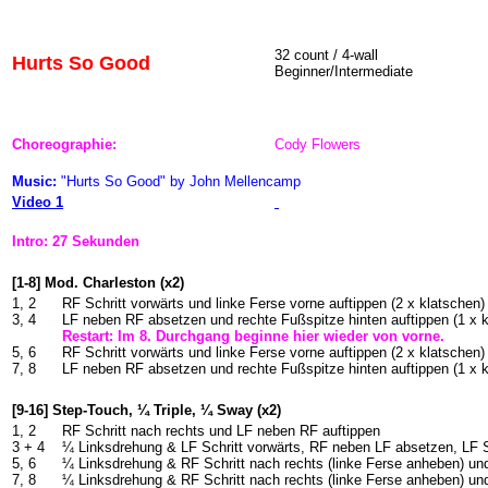
32 count / 4-wall
Hurts So Good
Beginner/Intermediate
Choreographie:
Cody Flowers
Music:
"Hurts So Good" by John Mellencamp
Video 1
Intro: 27 Sekunden
[1-8] Mod. Charleston (x2)
1, 2
RF Schritt vorwärts und linke Ferse vorne auftippen (2 x klatschen)
3, 4
LF neben RF absetzen und rechte Fußspitze hinten auftippen (1 x k
Restart: Im 8. Durchgang beginne hier wieder von vorne.
5, 6
RF Schritt vorwärts und linke Ferse vorne auftippen (2 x klatschen)
7, 8
LF neben RF absetzen und rechte Fußspitze hinten auftippen (1 x k
[9-16] Step-Touch, ¼ Triple, ¼ Sway (x2)
1, 2
RF Schritt nach rechts und LF neben RF auftippen
3 + 4
¼ Linksdrehung & LF Schritt vorwärts, RF neben LF absetzen, LF S
5, 6
¼ Linksdrehung & RF Schritt nach rechts (linke Ferse anheben) u
7, 8
¼ Linksdrehung & RF Schritt nach rechts (linke Ferse anheben) u