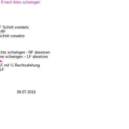
 8 nach links schwingen
 Schritt vorwärts
f RF
chritt vorwärts
echts schwingen - RF absetzen
orne schwingen – LF absetzen
e.
f LF mit ¼ Rechtsdrehung
f LF
09.07.2019