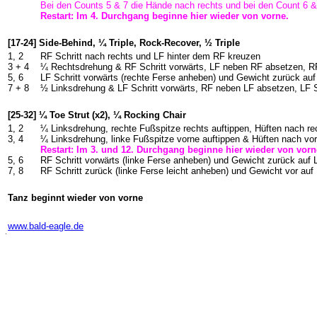
Bei den Counts 5 & 7 die Hände nach rechts und bei den Count 6 &
Restart: Im 4. Durchgang beginne hier wieder von vorne.
[17-24] Side-Behind, ¼ Triple, Rock-Recover, ½ Triple
1, 2
RF Schritt nach rechts und LF hinter dem RF kreuzen
3 + 4
¼ Rechtsdrehung & RF Schritt vorwärts, LF neben RF absetzen, RF
5, 6
LF Schritt vorwärts (rechte Ferse anheben) und Gewicht zurück au
7 + 8
½ Linksdrehung & LF Schritt vorwärts, RF neben LF absetzen, LF S
[25-32] ¼ Toe Strut (x2), ¼ Rocking Chair
1, 2
¼ Linksdrehung, rechte Fußspitze rechts auftippen, Hüften nach r
3, 4
¼ Linksdrehung, linke Fußspitze vorne auftippen & Hüften nach v
Restart: Im 3. und 12. Durchgang beginne hier wieder von vorn
5, 6
RF Schritt vorwärts (linke Ferse anheben) und Gewicht zurück au
7, 8
RF Schritt zurück (linke Ferse leicht anheben) und Gewicht vor au
Tanz beginnt wieder von vorne
-
www.bald-eagle.de