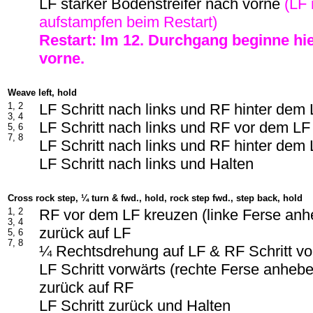
LF starker Bodenstreifer nach vorne
(LF
aufstampfen beim Restart)
Restart: Im
12
. Durchgang beginne hi
vorne.
Weave left, hold
1, 2
LF Schritt nach links und RF hinter dem
3, 4
LF Schritt nach links und RF vor dem LF
5, 6
7, 8
LF Schritt nach links und RF hinter dem
LF Schritt nach links und Halten
Cross rock step, ¼ turn & fwd., hold, rock step fwd., step back
, hold
1, 2
RF vor dem LF kreuzen (linke Ferse an
3, 4
zurück auf LF
5, 6
7, 8
¼ Rechtsdrehung auf LF & RF Schritt vo
LF Schritt vorwärts (rechte Ferse anheb
zurück auf RF
LF Schritt zurück und Halten