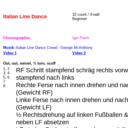
32 count / 4-wall
Italian Line Dance
Beginner
Choreographie:
Igor Pasin
Musik:
Italian Line Dance Crowd - George McAnthony
Video 1
Video 2
Out, out, s
w
ivel, ½ turn, scuff
1, 2
RF Schritt stampfend schräg rechts vorw
3, 4
stampfend nach links
5, 6
7
Rechte Ferse nach innen drehen und na
8
(Gewicht RF)
Linke Ferse nach innen drehen und nac
(Gewicht LF)
½ Rechtsdrehung auf linken Fußballen 
neben LF absetzen