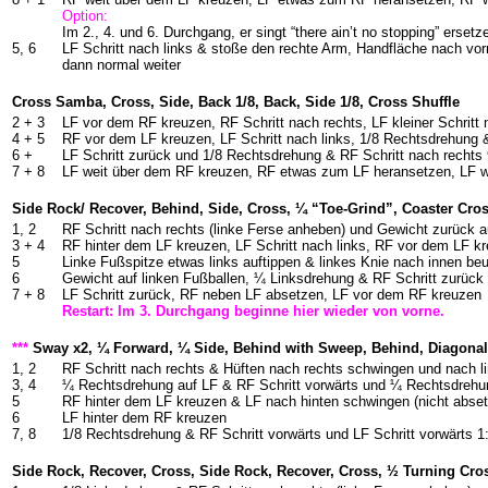
Option:
Im 2., 4. und 6. Durchgang, er singt “there ain’t no stopping” erset
5, 6
LF Schritt nach links & stoße den rechte Arm, Handfläche nach vor
dann normal weiter
Cross Samba, Cross, Side, Back 1/8, Back, Side 1/8, Cross Shuffle
2 + 3
LF vor dem RF kreuzen, RF Schritt nach rechts, LF kleiner Schritt 
4 + 5
RF vor dem LF kreuzen, LF Schritt nach links, 1/8 Rechtsdrehung 
6 +
LF Schritt zurück und 1/8 Rechtsdrehung & RF Schritt nach rechts 
7 + 8
LF weit über dem RF kreuzen, RF etwas zum LF heransetzen, LF w
Side Rock/ Recover, Behind, Side, Cross, ¼ “Toe-Grind”, Coaster Cro
1, 2
RF Schritt nach rechts (linke Ferse anheben) und Gewicht zurück a
3 + 4
RF hinter dem LF kreuzen, LF Schritt nach links, RF vor dem LF k
5
Linke Fußspitze etwas links auftippen & linkes Knie nach innen be
6
Gewicht auf linken Fußballen, ¼ Linksdrehung & RF Schritt zurück
7 + 8
LF Schritt zurück, RF neben LF absetzen, LF vor dem RF kreuzen
Restart: Im 3. Durchgang beginne hier wieder von vorne.
***
Sway x2, ¼ Forward, ¼ Side, Behind with Sweep, Behind, Diagonal
1, 2
RF Schritt nach rechts & Hüften nach rechts schwingen und nach l
3, 4
¼ Rechtsdrehung auf LF & RF Schritt vorwärts und ¼ Rechtsdrehun
5
RF hinter dem LF kreuzen & LF nach hinten schwingen (nicht abse
6
LF hinter dem RF kreuzen
7, 8
1/8 Rechtsdrehung & RF Schritt vorwärts und LF Schritt vorwärts 1
Side Rock, Recover, Cross, Side Rock, Recover, Cross, ½ Turning Cros