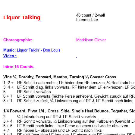
48 count / 2-wall
Liquor Talking
Intermediate
Choreographie:
Maddison Glover
Music:
Liquor Talkin' - Don Louis
Video
1
Intro: 16 Counts.
Vine ¼, Dorothy, Forward, Mambo, Turning ¼ Coaster Cross
1, 2 +
RF Schritt nach rechts, LF hinter dem RF kreuzen, ¼ Rechtsdrehun
3, 4 +
LF Schritt diag. links vorwärts, RF hinter dem LF einkreuzen, LF Sch
5
RF Schritt vorwärts
6 + 7
LF Schritt vorwärts (rechte Ferse anheben), Gewicht zurück auf RF,
8 + 1
RF Schritt zurück, ¼ Linksdrehung auf RF & LF Schritt nach links
1/4 Forward, Pivot 1/4 , Cross, Side, Single Heel Bounce, Together, S
2
¼ Linksdrehung auf RF & LF Schritt vorwärts
3 + 4
RF Schritt vorwärts, ¼ Linksdrehung auf den Fußballen (Gewicht L
5 + 6
LF Schritt nach links, linke Ferse anheben und wieder absetzen
+ 7
RF neben LF absetzen und LF Schritt nach links
8 + 1
RF weit über dem LF kreuzen, LF etwas zum RF heransetzen, RF w