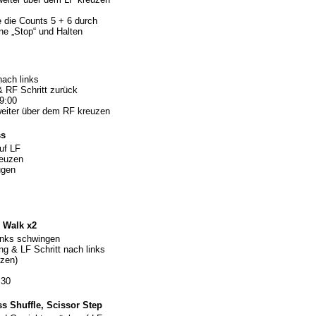
ze die Counts 5 + 6 durch
ne „Stop“ und Halten
nach links
& RF Schritt zurück
9:00
eiter über dem RF kreuzen
ss
uf LF
reuzen
ugen
 Walk x2
inks schwingen
g & LF Schritt nach links
tzen)
:30
s Shuffle, Scissor Step