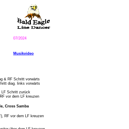
07/2024
Musikvideo
g & RF Schritt vorwärts
ritt diag. links vorwärts
 LF Schritt zurück
, RF vor dem LF kreuzen
ide, Cross Samba
F), RF vor dem LF kreuzen
eiter über dem LF kreuzen