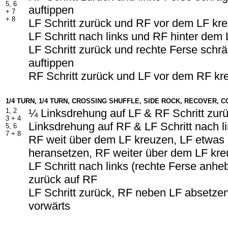
5, 6
auftippen
+ 7
+ 8
LF Schritt zurück und RF vor dem LF kr
LF Schritt nach links und RF hinter dem
LF Schritt zurück und rechte Ferse schrä
auftippen
RF Schritt zurück und LF vor dem RF kr
1/4 TURN, 1/4 TURN, CROSSING SHUFFLE, SIDE ROCK, RECOVER, 
1, 2
¼ Linksdrehung auf LF & RF Schritt zur
3 + 4
Linksdrehung auf RF & LF Schritt nach l
5, 6
7 + 8
RF weit über dem LF kreuzen, LF etwa
heransetzen, RF weiter über dem LF kr
LF Schritt nach links (rechte Ferse anh
zurück auf RF
LF Schritt zurück, RF neben LF absetzen
vorwärts