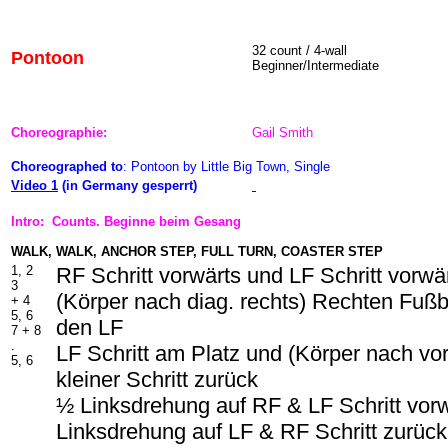
32 count / 4-wall
Pontoon
Beginner/Intermediate
Choreographie:
Gail Smith
Choreographed to
: Pontoon by Little Big Town, Single
Video 1
(in Germany gesperrt)
Intro: Counts. Beginne beim Gesang
WALK, WALK, ANCHOR STEP, FULL TURN, COASTER STEP
1, 2
RF Schritt vorwärts und LF Schritt vorwä
3
(Körper nach diag. rechts) Rechten Fußba
+ 4
5, 6
den LF
7 + 8
.
LF Schritt am Platz und (Körper nach vo
5, 6
kleiner Schritt zurück
½ Linksdrehung auf RF & LF Schritt vor
Linksdrehung auf LF & RF Schritt zurück