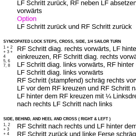
LF Schritt zurück, RF neben LF absetzen
vorwärts
Option
LF Schritt zurück und RF Schritt zurück
SYNCOPATED LOCK STEPS, CROSS, SIDE, 1/4 SAILOR TURN
1 + 2
RF Schritt diag. rechts vorwärts, LF hin
+ 3 +
einkreuzen, RF Schritt diag. rechts vorw
4
5, 6
LF Schritt diag. links vorwärts, RF hinte
7, 8
LF Schritt diag. links vorwärts
RF Schritt (stampfend) schräg rechts vo
LF vor dem RF kreuzen und RF Schritt n
LF hinter dem RF kreuzen mit ¼ Linksdr
nach rechts LF Schritt nach links
SIDE, BEHIND, AND HEEL AND CROSS ( RIGHT & LEFT )
1, 2
RF Schritt nach rechts und LF hinter d
+ 3
RF Schritt zurück und linke Ferse schräg
+ 4