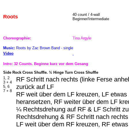
40 count / 4-wall
Roots
Beginner/Intermediate
Choreographie:
Tina Argyle
Music:
Roots by Zac Brown Band - single
Video
Intro: 32 Counts. Beginne kurz vor dem Gesang
Side Rock Cross Shuffle. ½ Hinge Turn Cross Shuffle
1, 2
RF Schritt nach rechts (linke Ferse anh
3 + 4
zurück auf LF
5, 6
7 + 8
RF weit über dem LF kreuzen, LF etwa
heransetzen, RF weiter über dem LF kr
¼ Rechtsdrehung auf RF & LF Schritt z
Rechtsdrehung & RF Schritt nach rechts
LF weit über dem RF kreuzen, RF etwa