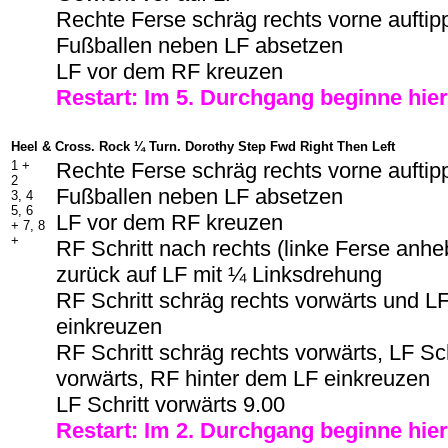
Rechte Ferse schräg rechts vorne auftip
Fußballen neben LF absetzen
LF vor dem RF kreuzen
Restart: Im 5. Durchgang beginne hie
Heel & Cross. Rock ¼ Turn. Dorothy Step Fwd Right Then Left
1 +
Rechte Ferse schräg rechts vorne auftip
2
Fußballen neben LF absetzen
3, 4
5, 6
LF vor dem RF kreuzen
+ 7, 8
+
RF Schritt nach rechts (linke Ferse anh
zurück auf LF mit ¼ Linksdrehung
RF Schritt schräg rechts vorwärts und L
einkreuzen
RF Schritt schräg rechts vorwärts, LF Sch
vorwärts, RF hinter dem LF einkreuzen
LF Schritt vorwärts 9.00
Restart: Im
2
. Durchgang beginne hier