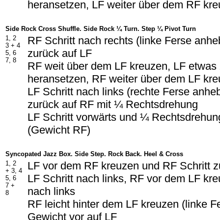
heransetzen, LF weiter über dem RF kr
Side Rock Cross Shuffle. Side Rock ¼ Turn. Step ¼ Pivot Turn
1, 2
RF Schritt nach rechts (linke Ferse anh
3 + 4
zurück auf LF
5, 6
7, 8
RF weit über dem LF kreuzen, LF etwa
heransetzen, RF weiter über dem LF kr
LF Schritt nach links (rechte Ferse anh
zurück auf RF mit ¼ Rechtsdrehung
LF Schritt vorwärts und ¼ Rechtsdrehun
(Gewicht RF)
Syncopated Jazz Box. Side Step. Rock Back. Heel & Cross
1, 2
LF vor dem RF kreuzen und RF Schritt z
+ 3, 4
LF Schritt nach links, RF vor dem LF kre
5, 6
7 +
nach links
8
RF leicht hinter dem LF kreuzen (linke 
Gewicht vor auf LF