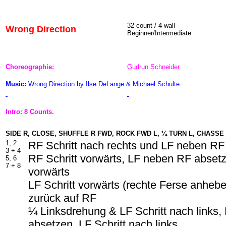
32 count / 4-wall
Wrong Direction
Beginner/Intermediate
Choreographie:
Gudrun Schneider
Music:
Wrong Direction by Ilse DeLange & Michael Schulte
Intro: 8 Counts.
SIDE R, CLOSE, SHUFFLE R FWD, ROCK FWD L, ¼ TURN L, CHASSE
1, 2
RF Schritt nach rechts und LF neben R
3 + 4
RF Schritt vorwärts, LF neben RF absetz
5, 6
7 + 8
vorwärts
LF Schritt vorwärts (rechte Ferse anheb
zurück auf RF
¼ Linksdrehung & LF Schritt nach links
absetzen, LF Schritt nach links