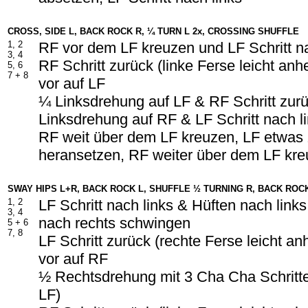
CROSS, SIDE L, BACK ROCK R, ¼ TURN L 2x, CROSSING SHUFFLE
1, 2
RF vor dem LF kreuzen und LF Schritt na
3, 4
RF Schritt zurück (linke Ferse leicht an
5, 6
7 + 8
vor auf LF
¼ Linksdrehung auf LF & RF Schritt zur
Linksdrehung auf RF & LF Schritt nach l
RF weit über dem LF kreuzen, LF etwa
heransetzen, RF weiter über dem LF kr
SWAY HIPS L+R, BACK ROCK L, SHUFFLE ½ TURNING R, BACK ROC
1, 2
LF Schritt nach links & Hüften nach lin
3, 4
nach rechts schwingen
5 + 6
7, 8
LF Schritt zurück (rechte Ferse leicht a
vor auf RF
½ Rechtsdrehung mit 3 Cha Cha Schritte
LF)