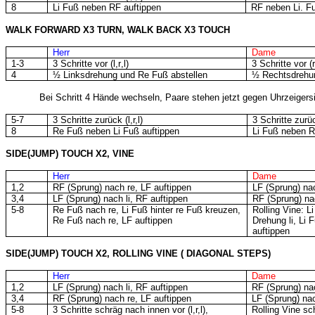
8
Li Fuß neben RF auftippen
RF neben Li. F
WALK FORWARD X3 TURN, WALK BACK X3 TOUCH
Herr
Dame
1-3
3 Schritte vor (l,r,l)
3 Schritte vor (r,
4
½ Linksdrehung und Re Fuß abstellen
½ Rechtsdrehun
Bei Schritt 4 Hände wechseln, Paare stehen jetzt gegen Uhrzeigers
5-7
3 Schritte zurück (l,r,l)
3 Schritte zurück
8
Re Fuß neben Li Fuß auftippen
Li Fuß neben R
SIDE(JUMP) TOUCH X2, VINE
Herr
Dame
1,2
RF (Sprung) nach re, LF auftippen
LF (Sprung) nac
3,4
LF (Sprung) nach li, RF auftippen
RF (Sprung) na
5-8
Re Fuß nach re, Li Fuß hinter re Fuß kreuzen,
Rolling Vine: 
Re Fuß nach re, LF auftippen
Drehung li, Li 
auftippen
S
IDE(JUMP) TOUCH X2, ROLLING VINE ( DIAGONAL STEPS)
Herr
Dame
1,2
LF (Sprung) nach li, RF auftippen
RF (Sprung) nac
3,4
RF (Sprung) nach re, LF auftippen
LF (Sprung) nac
5-8
3 Schritte schräg nach innen vor (l,r,l),
Rolling Vine s