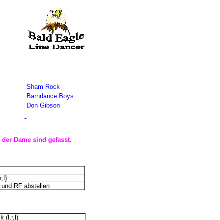
Sham Rock
Barndance Boys
Don Gibson
 der Dame sind gefasst.
,l)
 und RF abstellen
 (l,r,l)