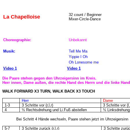
32
count / Beginner
La Chapelloise
Mixer-Circle-Dance
Choreographie:
Unbekannt
Musik:
Tell Me Ma
Yippie I Oh
Oh Lonesome me
Video 1
Video 1
Die Paare stehen gegen den Uhrzeigersinn im Kreis.
Herr innen, Dame außen, die rechte Hand des Herrn und die linke Hand
WALK FORWARD X3 TURN, WALK BACK X3 TOUCH
Herr
Dame
1-3
3 Schritte vor (r,l,r)
3 Schritte vor (l,r
4
½ Rechtsdrehung und Li.Fuß abstellen
½ Linksdrehung
Bei Schritt 4 Hände wechseln, Paare stehen jetzt im Uhrzeigersinn
5-7
3 Schritte zurück (r,l,r)
3 Schritte zurück