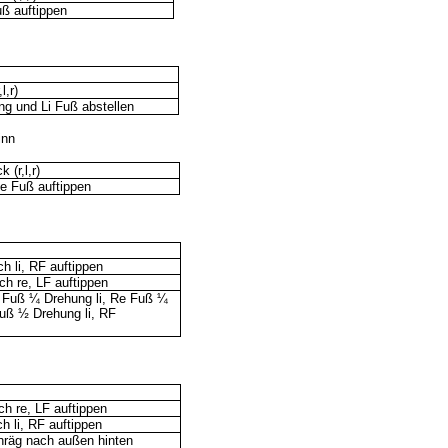
uß auftippen
l,r)
g und Li Fuß abstellen
inn
 (r,l,r)
e Fuß auftippen
h li, RF auftippen
ch re, LF auftippen
Li Fuß ¼ Drehung li, Re Fuß ¼
Fuß ½ Drehung li, RF
h re, LF auftippen
h li, RF auftippen
chräg nach außen hinten